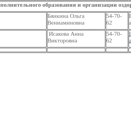
ополнительного образования и организации озд
Бянкина Ольга
54-70-
Вениаминовна
62
Исакова Анна
54-70-
Викторовна
62