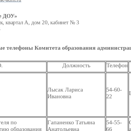
е ДОУ»
к, квартал А, дом 20, кабинет № 3
3
е телефоны Комитета образования администрац
.
Должность
Телефон
Лысак Лариса
54-60-
Ивановна
22
теля по
Гапаненко Татьяна
54-55-
итию образования
Анатольевна
66