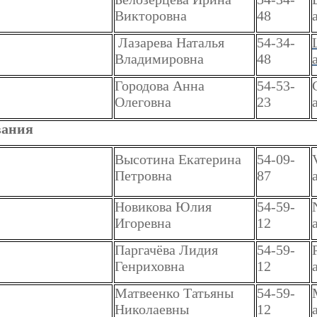
Викторовна
48
Лазарева Наталья
54-34-
Владимировна
48
Городова Анна
54-53-
Олеговна
23
вания
Высотина Екатерина
54-09-
Петровна
87
Новикова Юлия
54-59-
Игоревна
12
Паргачёва Лидия
54-59-
Генриховна
12
Матвеенко Татьяны
54-59-
Николаевны
12