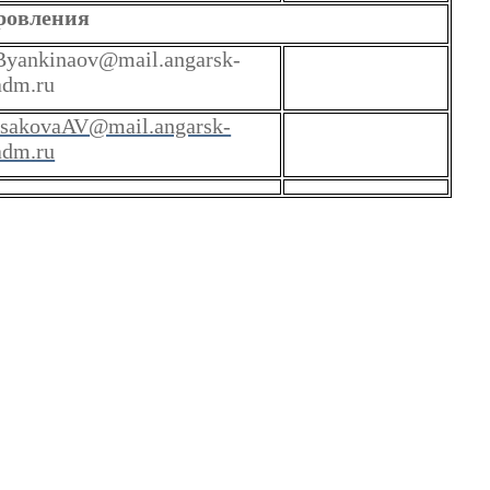
оровления
Byankinaov@mail.angarsk-
adm.ru
IsakovaAV@mail.angarsk-
adm.ru