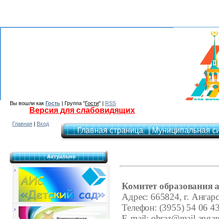
Вы вошли как
Гость
| Группа "
Гости
" |
RSS
Версия для слабовидящих
Главная
|
Вход
Главная страница
| Муниципальная с
Актуально
Комитет образования
Адрес: 665824, г. Ангарс
Телефон: (3955) 54 06 4
E-mail:
obraz@mail.angar