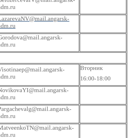
adm.ru
LazarevaNV@mail.angarsk-
adm.ru
Gorodova@mail.angarsk-
adm.ru
Вторник
Visotinaep@mail.angarsk-
adm.ru
16:00-18:00
NovikovaYI@mail.angarsk-
adm.ru
Pargachevalg@mail.angarsk-
adm.ru
MatveenkoTN@mail.angarsk-
adm.ru