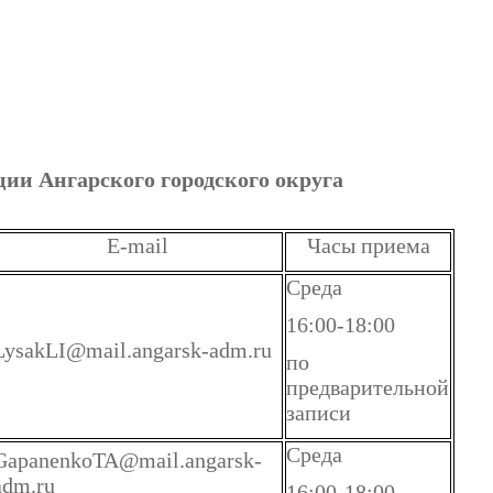
ии Ангарского городского округа
E-mail
Часы приема
Среда
16:00-18:00
LysakLI@mail.angarsk-adm.ru
по
предварительной
записи
Среда
GapanenkoTA@mail.angarsk-
adm.ru
16:00-18:00