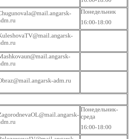
Понедельник
Chugunovala@mail.angarsk-
adm.ru
16:00-18:00
KuleshovaTV@mail.angarsk-
adm.ru
Mashkovaun@mail.angarsk-
adm.ru
Obraz@mail.angarsk-adm.ru
Понедельник-
ZagorodnevaOL@mail.angarsk-
среда
adm.ru
16:00-18:00
BelozercevaIV@mail.angarsk-