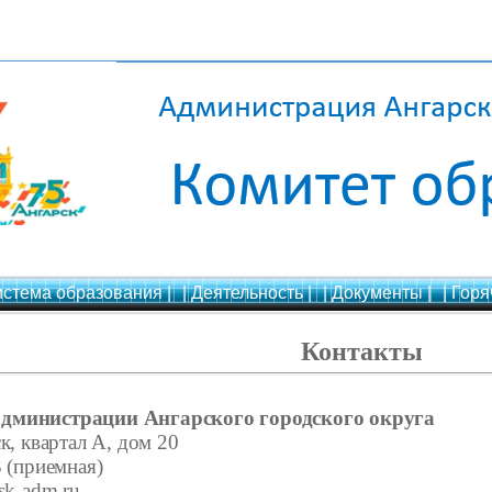
истема образования |
| Деятельность |
| Документы |
| Горя
Контакты
администрации Ангарского городского округа
к, квартал А, дом 20
3 (приемная)
sk-adm.ru