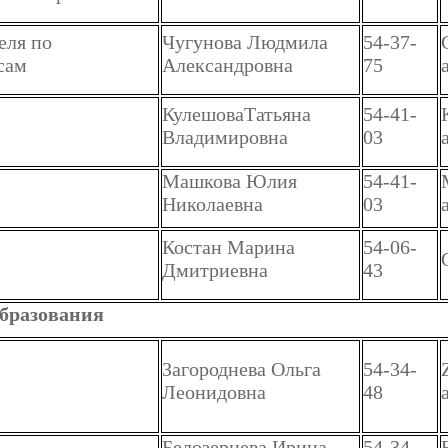
еля по
Чугунова Людмила
54-37-
сам
Александровна
75
КулешоваТатьяна
54-41-
Владимировна
03
Машкова Юлия
54-41-
Николаевна
03
Костан Марина
54-06-
Дмитриевна
43
бразования
Загороднева Ольга
54-34-
Леонидовна
48
Белозерцева Ирина
54-34-