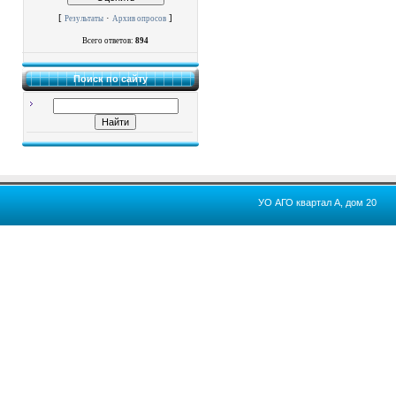
[
·
]
Результаты
Архив опросов
Всего ответов:
894
Поиск по сайту
УО АГО квартал А, дом 20