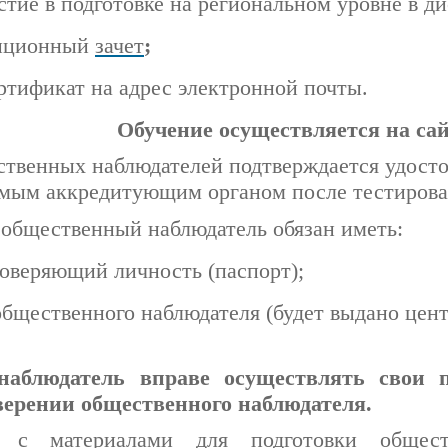
стие в
подготовке на региональном уровне в 
анционный
зачет
;
ртификат на адрес электронной почты.
Обучение осуществляется на
са
ственных наблюдателей подтверждается удосто
мым аккредитующим органом после тестирован
общественный наблюдатель обязан иметь:
товеряющий личность (паспорт);
общественного наблюдателя (будет выдано цент
аблюдатель вправе осуществлять свои п
верении общественного наблюдателя.
я с материалами для подготовки общест