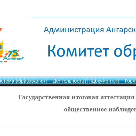
истема образования |
| Деятельность |
| Документы |
| Горя
Государственная итоговая аттестаци
общественное наблюде