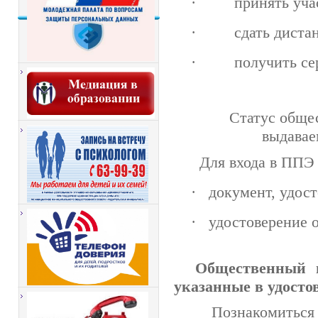
·
принять уча
·
сдать дист
·
получить се
Статус обще
выдавае
Для входа в ППЭ 
·
документ, удос
·
удостоверение 
Общественный н
указанные в удосто
Познакомитьс