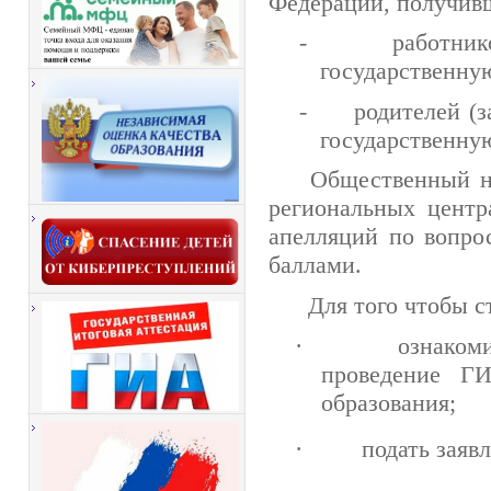
Федерации, получив
-
работни
государственну
-
родителей (
государственну
Общественный на
региональных центр
апелляций по вопро
баллами.
Для того чтобы 
·
ознаком
проведение Г
образования;
·
подать
заяв