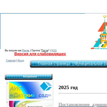
Вы вошли как
Гость
| Группа "
Гости
" |
RSS
Версия для слабовидящих
Главная
|
Вход
Главная страница
| Муниципальная с
Актуально
2025 год
Постановление админи