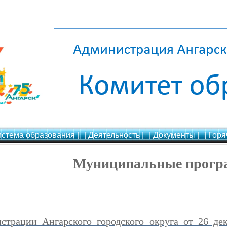
истема образования |
| Деятельность |
| Документы |
| Горя
Муниципальные прог
страции Ангарского городского округа от 26 д