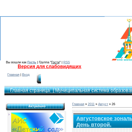
Вы вошли как
Гость
| Группа "
Гости
" |
RSS
Версия для слабовидящих
Главная
|
Вход
Главная страница
| Муниципальная система образован
Главная
»
2011
»
Август
»
26
Актуально
Августовское зональ
День второй.