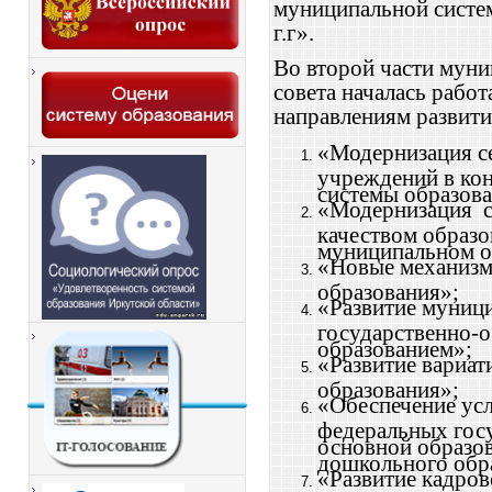
муниципальной систе
г.г».
Во второй части муни
совета началась работ
направлениям развити
«Модернизация с
учреждений в кон
системы образова
«Модернизация
качеством образо
муниципальном о
«Новые механизм
образования»;
«Развитие муниц
государственно-
образованием»;
«Развитие вариа
образования»;
«Обеспечение усл
федеральных гос
основной образо
дошкольного обр
«Развитие кадров