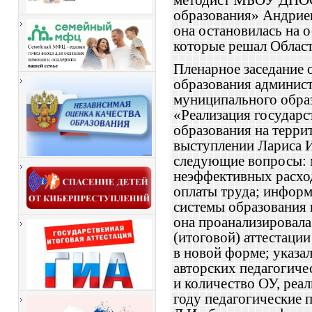
методист МБОУ ДПО
образования
» Андриен
она остановилась на 
которые решал Област
Пленарное заседание 
образования админис
муниципального образ
«
Реализация государс
образования на терр
выступлении Лариса 
следующие вопросы:
неэффективных расхо
оплаты труда
; и
нформ
системы образования 
она проанализировала
(итоговой) аттестации
в новой форме; указа
авторских педагогичес
и количество ОУ, реа
году педагогические 