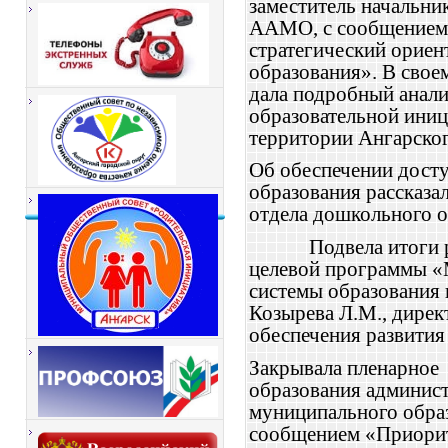
заместитель начальни
ААМО, с сообщение
стратегический орие
образования». В свое
дала подробный анали
образовательной ини
территории Ангарско
Об обеспечении дост
образования рассказа
отдела дошкольного 
Подвела итоги
целевой программы «
системы образования н
Козырева Л.М., дир
обеспечения развития
Закрывала пленарное
образования админис
муниципального образ
сообщением «
Приорит