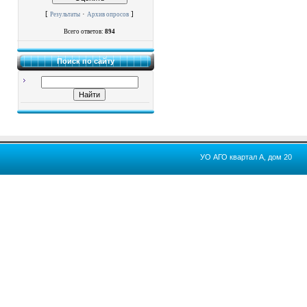
[
·
]
Результаты
Архив опросов
Всего ответов:
894
Поиск по сайту
УО АГО квартал А, дом 20