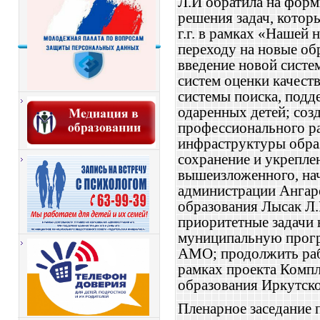
Л.И обратила на
ф
орм
решения
з
адач, котор
г.г. в рамках «Нашей
переходу на новые об
в
ведение новой систе
систем оценки качеств
системы поиска, под
одаренных детей; соз
профессионального ра
инфраструктуры обра
сохранение и укреплен
вышеизложенного,
на
администрации Ангар
образования Лысак Л.
приоритетные задачи н
муниципальную прогр
АМО;
п
родолжить ра
рамках проекта Комп
образования Иркутско
Пленарное заседание