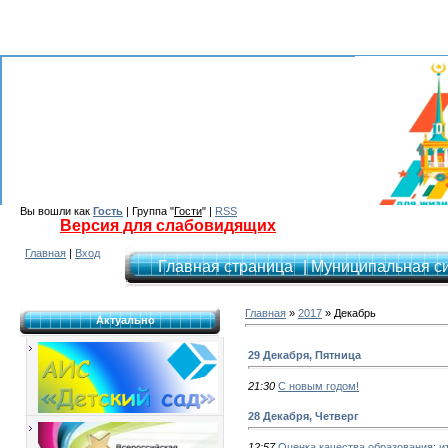
Вы вошли как
Гость
| Группа "
Гости
" |
RSS
Версия для слабовидящих
Главная
|
Вход
Главная страница
| Муниципальная с
Главная
»
2017
»
Декабрь
Актуально
29 Декабря, Пятница
21:30
С новым годом!
28 Декабря, Четверг
12:57
Оценка качества образования: ит