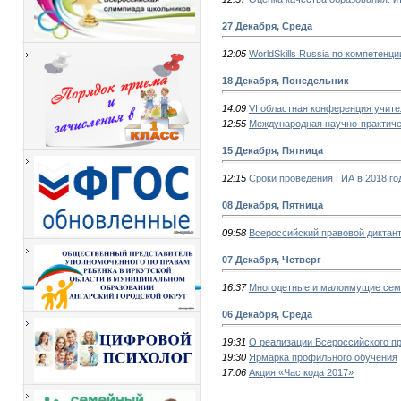
27 Декабря, Среда
12:05
WorldSkills Russia по компетен
18 Декабря, Понедельник
14:09
VI областная конференция учите
12:55
Международная научно-практич
15 Декабря, Пятница
12:15
Сроки проведения ГИА в 2018 го
08 Декабря, Пятница
09:58
Всероссийский правовой диктан
07 Декабря, Четверг
16:37
Многодетные и малоимущие сем
06 Декабря, Среда
19:31
О реализации Всероссийского пр
19:30
Ярмарка профильного обучения
17:06
Акция «Час кода 2017»