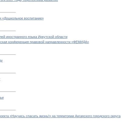
ции «Дошкольное воспитание»
лей иностранного языка Иркутской области
еская конференция правовой направленности «ФЕМИДА»
ду
т
ьи
оекта «Научись спасать жизнь!» на территории Ангарского городского округа