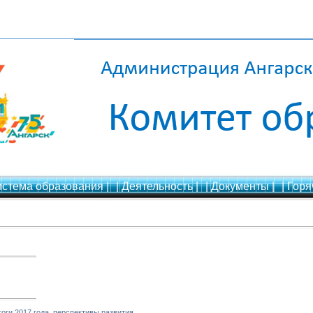
истема образования |
| Деятельность |
| Документы |
| Горя
оги 2017 года, перспективы развития