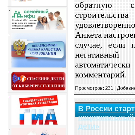
обратную с
строительс
удовлетворен
Анкета настрое
случае, если п
негативный
автоматиче
комментарий.
Просмотров:
231
|
Добави
В России стар
национальный 
дети»