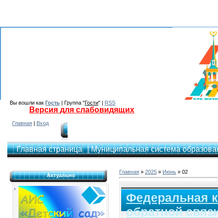
Вы вошли как
Гость
| Группа "
Гости
" |
RSS
Версия для слабовидящих
Главная
|
Вход
Главная страница
| Муниципальная система образован
Главная
»
2025
»
Июнь
»
02
Актуально
Федеральная к
обратной связ