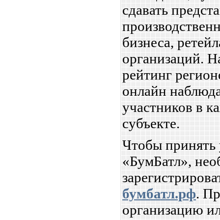
сдавать предст
производствен
бизнеса, ретей
организаций. Н
рейтинг регион
онлайн наблюда
участников в к
субъекте.
Чтобы принять 
«БумБатл», нео
зарегистрироват
бумбатл.рф
. П
организацию ил