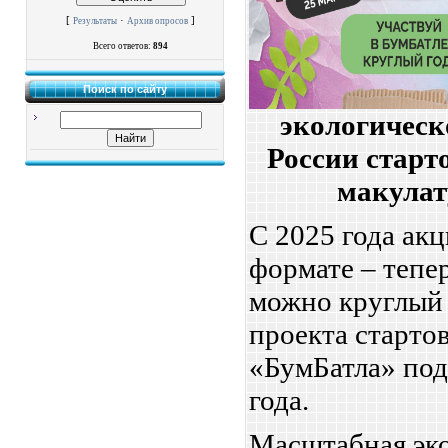
[
·
]
Результаты
Архив опросов
Всего ответов:
894
Поиск по сайту
экологическ
России старт
макулат
С 2025 года ак
формате – тепе
можно круглый 
проекта стартов
«БумБатла» под
года.
Масштабная эко