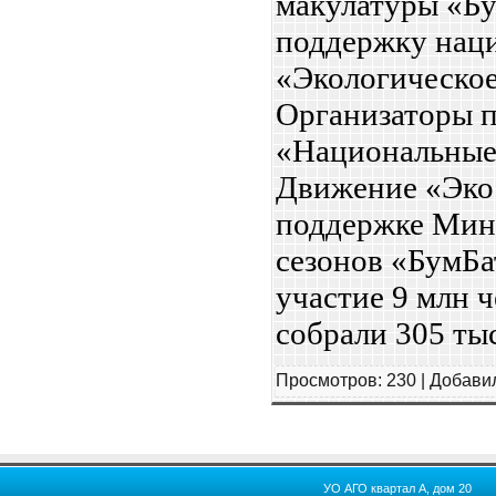
макулатуры «Бу
поддержку наци
«Экологическое
Организаторы 
«Национальные
Движение «Эко
поддержке Минп
сезонов «БумБа
участие 9 млн ч
собрали 305 ты
Просмотров:
230
|
Добави
УО АГО квартал А, дом 20