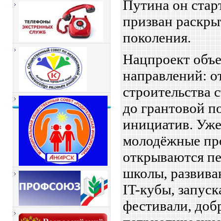
Путина он старт
призван раскры
поколения.
Нацпроект объе
направлений: о
строительства 
до грантовой 
инициатив. Уже
молодёжные про
открываются п
школы, развива
IT-кубы, запус
фестивали, доб