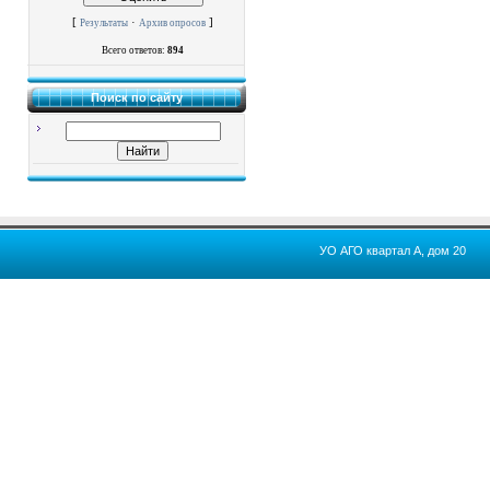
[
·
]
Результаты
Архив опросов
Всего ответов:
894
Поиск по сайту
УО АГО квартал А, дом 20