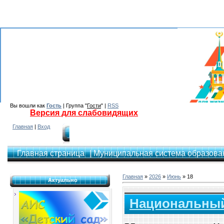
Вы вошли как
Гость
| Группа "
Гости
" |
RSS
Версия для слабовидящих
Главная
|
Вход
Главная страница
| Муниципальная система образован
Главная
»
2026
»
Июнь
»
18
Актуально
Национальный