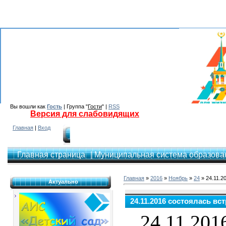
Вы вошли как
Гость
| Группа "
Гости
" |
RSS
Версия для слабовидящих
Главная
|
Вход
Главная страница
| Муниципальная система образован
Главная
»
2016
»
Ноябрь
»
24
» 24.11.2
Актуально
24.11.2016 состоялась в
24.11.201