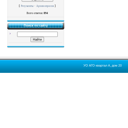
[
·
]
Результаты
Архив опросов
Всего ответов:
894
Поиск по сайту
УО АГО квартал А, дом 20