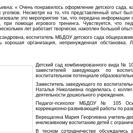
ьевна: « Очень понравилось оформление детского сада, к
 уголков. Несмотря на то, что представленный опыт был
низовали это мероприятие так, что передача информации 
 при помощи игрового тренинга. Чувствуется, что пед
нескольких лет работает творчески, накоплен большой опыт
сандровна, воспитатель МБДОУ детского сада общеразвив
ь хорошая организация, непринужденная обстановка. 
Детский сад комбинированного вида № 10
заместителей заведующих по воспит
воспитательном потенциале образовательн
Заместитель заведующего по воспитател
Наталья Николаевна поделилась с колле
деятельности дошкольного учреждения.
Педагог-психолог МБДОУ № 105 Осин
коррекционно-развивающей работы по разв
Верещагина Мария Георгиевна учитель-деф
инклюзивному воспитанию детей с ограни
В тесном сотрудничестве обсуждались 