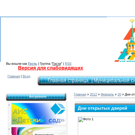
Вы вошли как
Гость
| Группа "
Гости
" |
RSS
Версия для слабовидящих
Главная
|
Вход
Главная страница
| Муниципальная с
Главная
»
2012
»
Февраль
»
20
» Дни о
Актуально
Дни открытых дверей