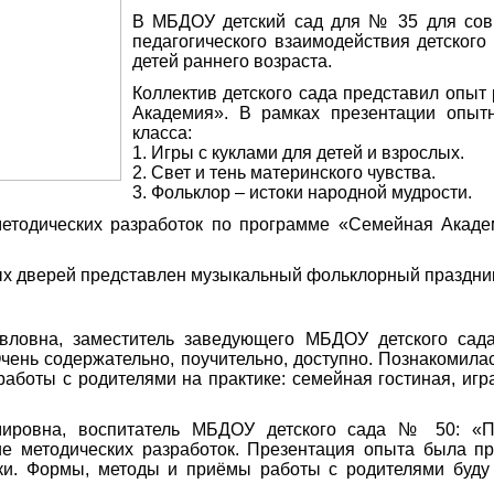
В МБДОУ детский сад для № 35 для сов
педагогического взаимодействия детского
детей раннего возраста.
Коллектив детского сада представил опы
Академия». В рамках презентации опыт
класса:
1. Игры с куклами для детей и взрослых.
2. Свет и тень материнского чувства.
3. Фольклор – истоки народной мудрости.
етодических разработок по программе «Семейная Академ
х дверей представлен музыкальный фольклорный праздник 
ловна, заместитель заведующего МБДОУ детского сада
чень содержательно, поучительно, доступно. Познакомила
боты с родителями на практике: семейная гостиная, игра
мировна, воспитатель МБДОУ детского сада № 50: «П
е методических разработок. Презентация опыта была п
ки. Формы, методы и приёмы работы с родителями буду