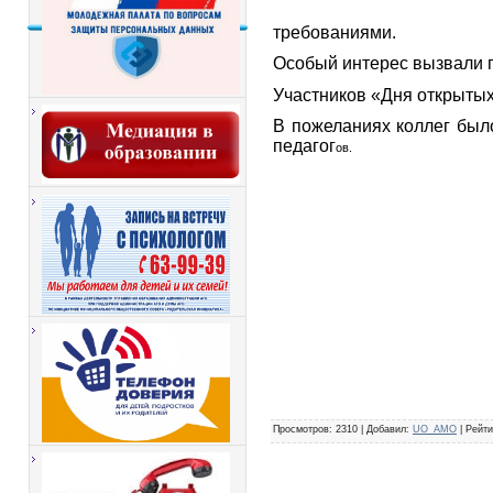
требованиями.
Особый интерес вызвали п
Участников «Дня открытых
В пожеланиях коллег был
педагог
ов.
Просмотров
: 2310 |
Добавил
:
UO_AMO
|
Рейти