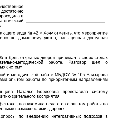
ачественное
 достаточно
проходила в
агогический
».
ающего вида № 42 « Хочу отметить, что мероприятие
Легко по домашнему уютно, насыщенная доступная
5 в День открытых дверей принимал в своих стенах
ательно-методической работе. Разговор шёл о
ых систем».
ьной и методической работе МБДОУ № 105 Елизарова
гами опытом работы по приоритетным направлениям
цева Наталья Борисовна представила систему
итию зрительного восприятия.
ектолог, познакомила педагогов с опытом работы по
ченными возможностями здоровья.
вопросы по внедрению интегративных подходов в