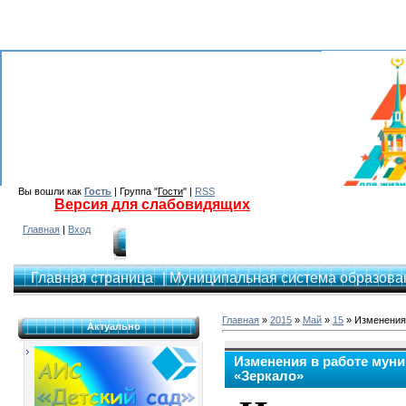
Вы вошли как
Гость
| Группа "
Гости
" |
RSS
Версия для слабовидящих
Главная
|
Вход
Главная страница
| Муниципальная система образован
Главная
»
2015
»
Май
»
15
» Изменения 
Актуально
Изменения в работе мун
«Зеркало»