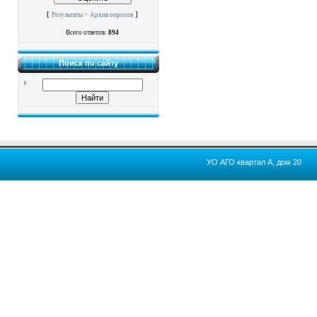
[
·
]
Результаты
Архив опросов
Всего ответов:
894
Поиск по сайту
УО АГО квартал А, дом 20