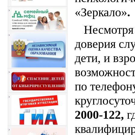
«Зеркало»
.
Несмотря
доверия сл
дети, и взр
возможност
по телефону
круглосуто
2000-122,
г
квалифици