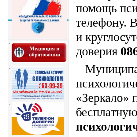
помощь пси
телефону. 
и круглосу
доверия
08
Муниципа
психологич
«Зеркало» 
бесплатну
психологи