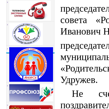
председате
совета «Р
Иванович Н
председ
муниципа
«Родительс
Удружев.
Не сч
поздравит