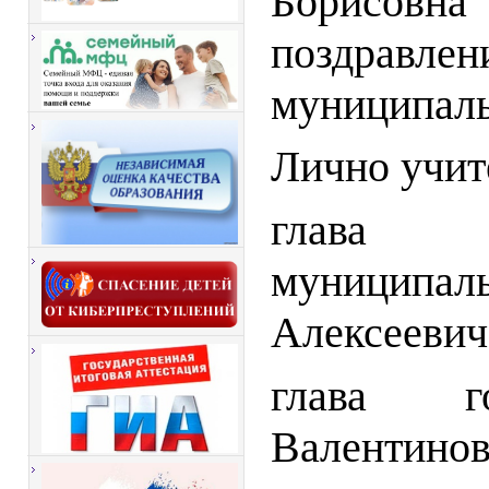
Борисовна
поздравле
муниципаль
Лично учит
глава а
муниципа
Алексеевич
глава г
Валентинов