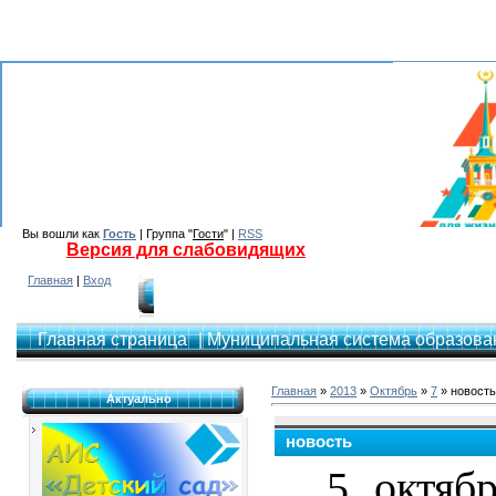
Вы вошли как
Гость
| Группа "
Гости
" |
RSS
Версия для слабовидящих
Главная
|
Вход
Главная страница
| Муниципальная система образован
Главная
»
2013
»
Октябрь
»
7
» новость
Актуально
новость
5 октяб