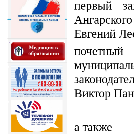
первый за
Ангарског
Евгений Ле
почетны
муниципа
законодате
Виктор Па
а также