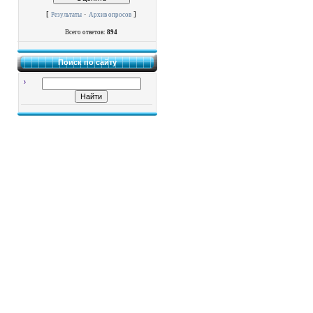
[
·
]
Результаты
Архив опросов
Всего ответов:
894
Поиск по сайту