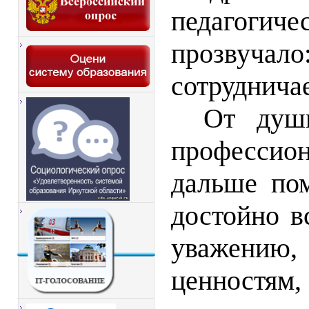
педагогиче
прозвучал
сотруднича
От души
профессио
дальше по
достойно в
уважению
ценностям,