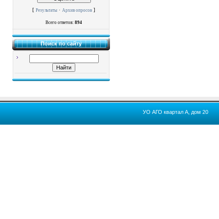
[
·
]
Результаты
Архив опросов
Всего ответов:
894
Поиск по сайту
УО АГО квартал А, дом 20