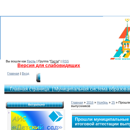
Вы вошли как
Гость
| Группа "
Гости
" |
RSS
Версия для слабовидящих
Главная
|
Вход
Главная страница
| Муниципальная система образован
Главная
»
2016
»
Ноябрь
»
25
» Прошли 
Актуально
выпускников
Прошли муниципальные р
итоговой аттестации вып