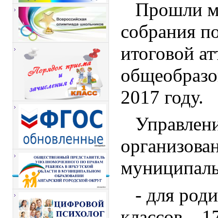
Прошли м
собрания п
итоговой а
общеобразо
2017 году.
Управлен
организова
муниципаль
- для род
классов – 1