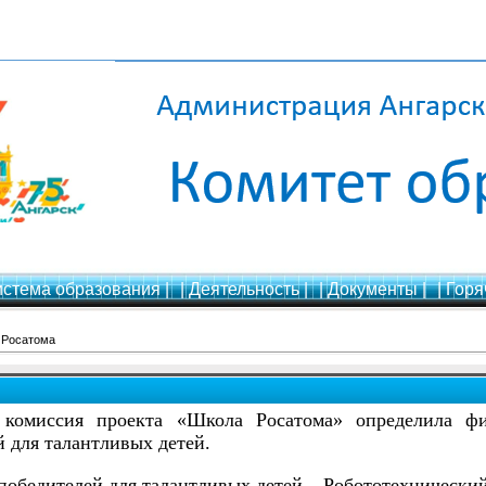
истема образования |
| Деятельность |
| Документы |
| Горя
 Росатома
 комиссия проекта «Школа Росатома» определила ф
 для талантливых детей.
победителей для талантливых детей – Робототехнически