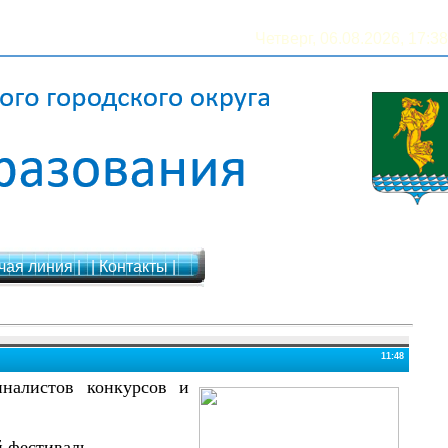
Четверг, 06.08.2026, 17:38
чая линия |
| Контакты |
11:48
иналистов конкурсов и
й фестиваль