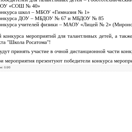
МБОУ «СОШ № 40»
конкурса школ – МБОУ «Гимназия № 1»
конкурса ДОУ – МБДОУ № 67 и МБДОУ № 85
конкурса учителей физики – МАОУ «Лицей № 2» (Мирон
й конкурса мероприятий для талантливых детей, а такж
кта "Школа Росатома"!
дут принять участие в очной дистанционной части конкур
свои мероприятия презентуют победители конкурса меропр
нг
:
0.0
/
0