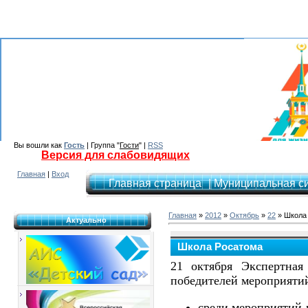
Вы вошли как
Гость
| Группа "
Гости
" |
RSS
Версия для слабовидящих
Главная
|
Вход
Главная страница
| Муниципальная с
Главная
»
2012
»
Октябрь
»
22
» Школа
Актуально
Школа Росатома
21 октября Экспертная
победителей мероприятий
среди мероприятий-