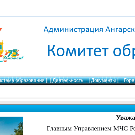
истема образования |
| Деятельность |
| Документы |
| Горя
Уважа
Главным Управлением МЧС Рос