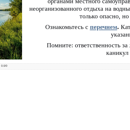
органами местного самоупра
неорганизованного отдыха на водных
только опасно, но
Ознакомьтесь
с
перечнем
.
Кат
указан
Помните: ответственность за 
каникул 
:
0.0
/
0