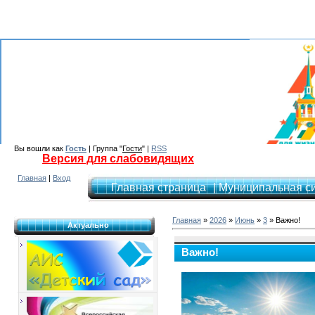
Вы вошли как
Гость
| Группа "
Гости
" |
RSS
Версия для слабовидящих
Главная
|
Вход
Главная страница
| Муниципальная с
Главная
»
2026
»
Июнь
»
3
» Важно!
Актуально
Важно!